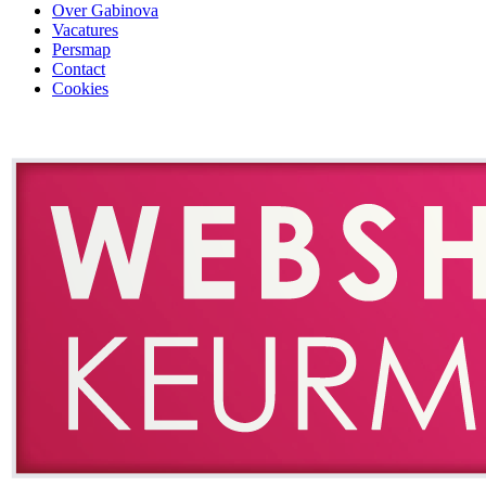
Over Gabinova
Vacatures
Persmap
Contact
Cookies