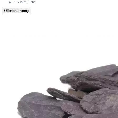
Violet Slate
Offerteaanvraag