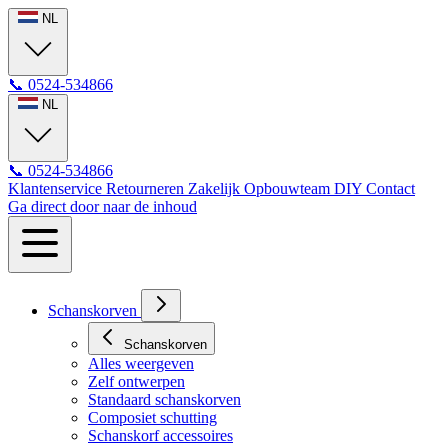
NL
📞
0524-534866
NL
📞
0524-534866
Klantenservice
Retourneren
Zakelijk
Opbouwteam
DIY
Contact
Ga direct door naar de inhoud
Schanskorven
Schanskorven
Alles weergeven
Zelf ontwerpen
Standaard schanskorven
Composiet schutting
Schanskorf accessoires