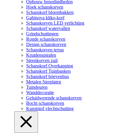
Opbouw benodigdheden
Hoek schanskorven
Schanskorf bloembakken
Gabinova kliko-korf
Schanskorven LED verlichting
Schanskorf watervallen
Grindschuttingen
Ronde schanskorven
Design schanskorven
Schanskorven terras
Kruidenspiralen
Steenkorven zuil
Schanskorf Overkapping
Schanskorf Tuinbanken
Schanskorf brievenbus
Metalen Sierplaten
Tuindeuren
Wanddecoratie
Geluidwerende schanskorven
Bocht schanskorven
Kunststof vlechtschutting