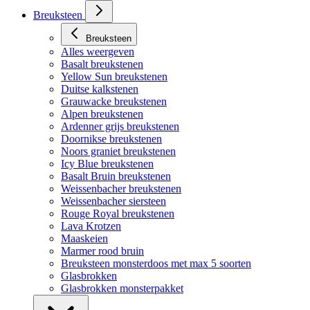
Breuksteen
Breuksteen
Alles weergeven
Basalt breukstenen
Yellow Sun breukstenen
Duitse kalkstenen
Grauwacke breukstenen
Alpen breukstenen
Ardenner grijs breukstenen
Doornikse breukstenen
Noors graniet breukstenen
Icy Blue breukstenen
Basalt Bruin breukstenen
Weissenbacher breukstenen
Weissenbacher siersteen
Rouge Royal breukstenen
Lava Krotzen
Maaskeien
Marmer rood bruin
Breuksteen monsterdoos met max 5 soorten
Glasbrokken
Glasbrokken monsterpakket