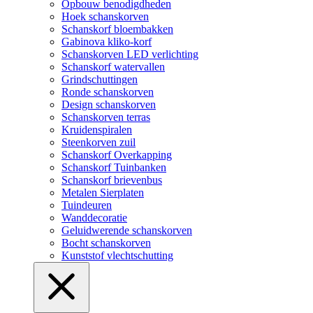
Opbouw benodigdheden
Hoek schanskorven
Schanskorf bloembakken
Gabinova kliko-korf
Schanskorven LED verlichting
Schanskorf watervallen
Grindschuttingen
Ronde schanskorven
Design schanskorven
Schanskorven terras
Kruidenspiralen
Steenkorven zuil
Schanskorf Overkapping
Schanskorf Tuinbanken
Schanskorf brievenbus
Metalen Sierplaten
Tuindeuren
Wanddecoratie
Geluidwerende schanskorven
Bocht schanskorven
Kunststof vlechtschutting