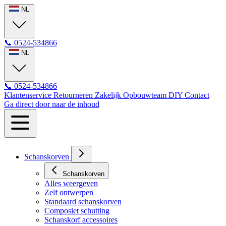
NL
📞
0524-534866
NL
📞
0524-534866
Klantenservice
Retourneren
Zakelijk
Opbouwteam
DIY
Contact
Ga direct door naar de inhoud
Schanskorven
Schanskorven
Alles weergeven
Zelf ontwerpen
Standaard schanskorven
Composiet schutting
Schanskorf accessoires