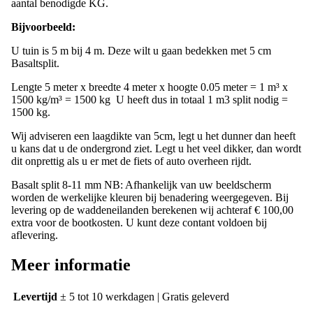
Lengte x breedte x hoogte = Kubieke meters x 1500 kg/m³ =
aantal benodigde KG.
Bijvoorbeeld:
U tuin is 5 m bij 4 m. Deze wilt u gaan bedekken met 5 cm
Basaltsplit.
Lengte 5 meter x breedte 4 meter x hoogte 0.05 meter = 1 m³ x
1500 kg/m³ = 1500 kg U heeft dus in totaal 1 m3 split nodig =
1500 kg.
Wij adviseren een laagdikte van 5cm, legt u het dunner dan heeft
u kans dat u de ondergrond ziet. Legt u het veel dikker, dan wordt
dit onprettig als u er met de fiets of auto overheen rijdt.
Basalt split 8-11 mm NB: Afhankelijk van uw beeldscherm
worden de werkelijke kleuren bij benadering weergegeven. Bij
levering op de waddeneilanden berekenen wij achteraf € 100,00
extra voor de bootkosten. U kunt deze contant voldoen bij
aflevering.
Meer informatie