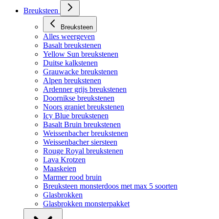
Breuksteen
Breuksteen
Alles weergeven
Basalt breukstenen
Yellow Sun breukstenen
Duitse kalkstenen
Grauwacke breukstenen
Alpen breukstenen
Ardenner grijs breukstenen
Doornikse breukstenen
Noors graniet breukstenen
Icy Blue breukstenen
Basalt Bruin breukstenen
Weissenbacher breukstenen
Weissenbacher siersteen
Rouge Royal breukstenen
Lava Krotzen
Maaskeien
Marmer rood bruin
Breuksteen monsterdoos met max 5 soorten
Glasbrokken
Glasbrokken monsterpakket