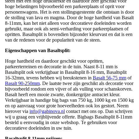
basaltgesteente groeves uit Duitsland. Basaltsplit is een zeer harde
steen met een hoge druksterkte en daardoor zeer geschikt voor
hoge belastingen bijvoorbeeld een parkeerplaats of oprit voor
personenwagens. Het is een stollingsgesteente die ontstaan ​​is door
de stolling van lava en magma. Door de hoge hardheid van Basalt
8-11mm, kan het niet alleen voor decoratieve doeleinden worden
gebruikt, maar ook als semi-verharding voor parkeerplaatsen of
opritten. Basaltsplit is bovendien bijzonder kleurvast en dat is een
van de redenen voor de populariteit van de steen.
Eigenschappen van Basaltsplit:
Hoge hardheid en daardoor geschikt voor opritten,
parkeerterreinen en decoratie in de tuin. Naast 8-11 mm is
Basaltsplit ook verkrijgbaar in Basaltsplit 8-16 mm, Basaltsplit
16-32mm, tevens hebben wij breukstenen in
Basalt 56-75 mm
of
Basalt 90-250mm
. De laatste twee zijn geschikt als decoratie voor
bijvoorbeeld rondom een vijver of als vulling voor schanskorven.
Basalt heeft een mooie zwarte, donkergrijze antraciet kleur.
Verkrijgbaar in handige big bags van 750 kg, 1000 kg en 1500 kg
en op aanvraag voor grote hoeveelheden ook los gestort. Neem
hierover via
info@gabinova.nl
contact met ons op. Dan schrijven
wij u graag een vrijblijvende offerte. Bigbags Basaltsplit 8-11mm
besteld u eenvoudig in onze webshop. Te gebruiken voor
decoratieve doeleinden in uw tuin.