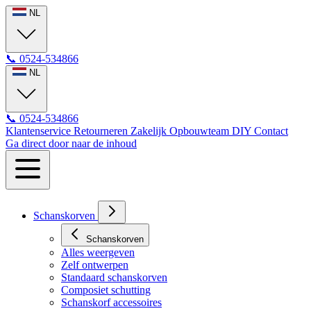
NL
📞
0524-534866
NL
📞
0524-534866
Klantenservice
Retourneren
Zakelijk
Opbouwteam
DIY
Contact
Ga direct door naar de inhoud
Schanskorven
Schanskorven
Alles weergeven
Zelf ontwerpen
Standaard schanskorven
Composiet schutting
Schanskorf accessoires