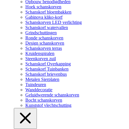
Opbouw benodigdheden
Hoek schanskorven
Schanskorf bloembakken
Gabinova kliko-korf
Schanskorven LED verlichting
Schanskorf watervallen
Grindschuttingen
Ronde schanskorven
Design schanskorven
Schanskorven terras
Kruidenspiralen
Steenkorven zuil
Schanskorf Overkapping
Schanskorf Tuinbanken
Schanskorf brievenbus
Metalen Sierplaten
Tuindeuren
Wanddecoratie
Geluidwerende schanskorven
Bocht schanskorven
Kunststof vlechtschutting