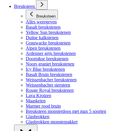
Breuksteen
Breuksteen
Alles weergeven
Basalt breukstenen
Yellow Sun breukstenen
Duitse kalkstenen
Grauwacke breukstenen
Alpen breukstenen
Ardenner grijs breukstenen
Doornikse breukstenen
Noors graniet breukstenen
Icy Blue breukstenen
Basalt Bruin breukstenen
Weissenbacher breukstenen
Weissenbacher siersteen
Rouge Royal breukstenen
Lava Krotzen
Maaskeien
Marmer rood bruin
Breuksteen monsterdoos met max 5 soorten
Glasbrokken
Glasbrokken monsterpakket