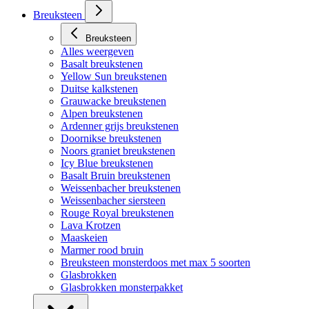
Breuksteen
Breuksteen
Alles weergeven
Basalt breukstenen
Yellow Sun breukstenen
Duitse kalkstenen
Grauwacke breukstenen
Alpen breukstenen
Ardenner grijs breukstenen
Doornikse breukstenen
Noors graniet breukstenen
Icy Blue breukstenen
Basalt Bruin breukstenen
Weissenbacher breukstenen
Weissenbacher siersteen
Rouge Royal breukstenen
Lava Krotzen
Maaskeien
Marmer rood bruin
Breuksteen monsterdoos met max 5 soorten
Glasbrokken
Glasbrokken monsterpakket