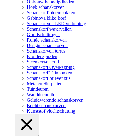
Opbouw benodigdheden
Hoek schanskorven
Schanskorf bloembakken
Gabinova kliko-korf
Schanskorven LED verlichting
Schanskorf watervallen
Grindschuttingen
Ronde schanskorven
Design schanskorven
Schanskorven terras
Kruidenspiralen
Steenkorven zuil
Schanskorf Overkapping
Schanskorf Tuinbanken
Schanskorf brievenbus
Metalen Sierplaten
Tuindeuren
Wanddecoratie
Geluidwerende schanskorven
Bocht schanskorven
Kunststof vlechtschutting