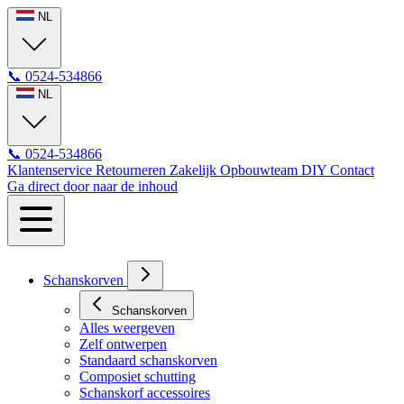
NL
📞
0524-534866
NL
📞
0524-534866
Klantenservice
Retourneren
Zakelijk
Opbouwteam
DIY
Contact
Ga direct door naar de inhoud
Schanskorven
Schanskorven
Alles weergeven
Zelf ontwerpen
Standaard schanskorven
Composiet schutting
Schanskorf accessoires