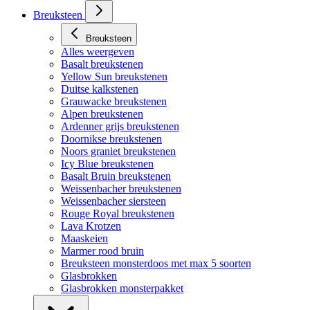
Breuksteen
Breuksteen
Alles weergeven
Basalt breukstenen
Yellow Sun breukstenen
Duitse kalkstenen
Grauwacke breukstenen
Alpen breukstenen
Ardenner grijs breukstenen
Doornikse breukstenen
Noors graniet breukstenen
Icy Blue breukstenen
Basalt Bruin breukstenen
Weissenbacher breukstenen
Weissenbacher siersteen
Rouge Royal breukstenen
Lava Krotzen
Maaskeien
Marmer rood bruin
Breuksteen monsterdoos met max 5 soorten
Glasbrokken
Glasbrokken monsterpakket