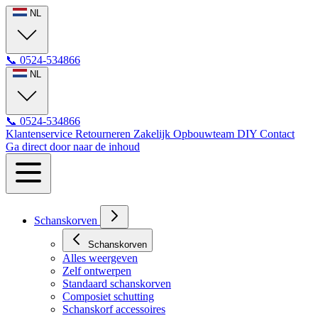
NL
📞
0524-534866
NL
📞
0524-534866
Klantenservice
Retourneren
Zakelijk
Opbouwteam
DIY
Contact
Ga direct door naar de inhoud
Schanskorven
Schanskorven
Alles weergeven
Zelf ontwerpen
Standaard schanskorven
Composiet schutting
Schanskorf accessoires