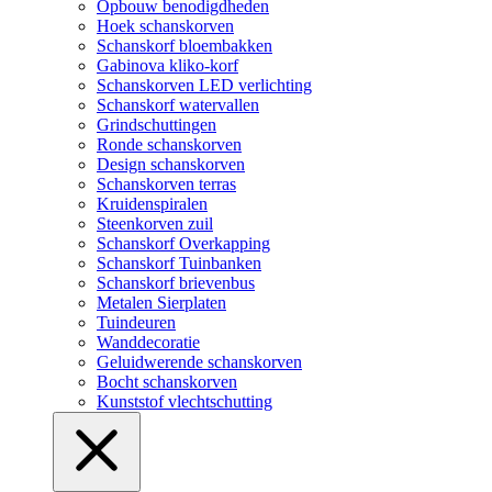
Opbouw benodigdheden
Hoek schanskorven
Schanskorf bloembakken
Gabinova kliko-korf
Schanskorven LED verlichting
Schanskorf watervallen
Grindschuttingen
Ronde schanskorven
Design schanskorven
Schanskorven terras
Kruidenspiralen
Steenkorven zuil
Schanskorf Overkapping
Schanskorf Tuinbanken
Schanskorf brievenbus
Metalen Sierplaten
Tuindeuren
Wanddecoratie
Geluidwerende schanskorven
Bocht schanskorven
Kunststof vlechtschutting