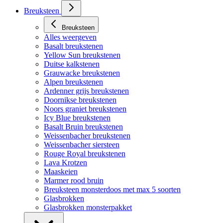
Breuksteen
Breuksteen
Alles weergeven
Basalt breukstenen
Yellow Sun breukstenen
Duitse kalkstenen
Grauwacke breukstenen
Alpen breukstenen
Ardenner grijs breukstenen
Doornikse breukstenen
Noors graniet breukstenen
Icy Blue breukstenen
Basalt Bruin breukstenen
Weissenbacher breukstenen
Weissenbacher siersteen
Rouge Royal breukstenen
Lava Krotzen
Maaskeien
Marmer rood bruin
Breuksteen monsterdoos met max 5 soorten
Glasbrokken
Glasbrokken monsterpakket