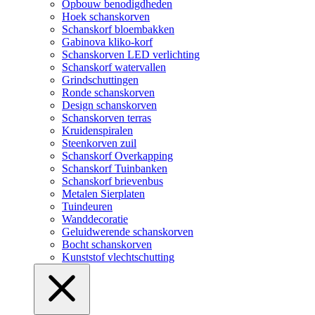
Opbouw benodigdheden
Hoek schanskorven
Schanskorf bloembakken
Gabinova kliko-korf
Schanskorven LED verlichting
Schanskorf watervallen
Grindschuttingen
Ronde schanskorven
Design schanskorven
Schanskorven terras
Kruidenspiralen
Steenkorven zuil
Schanskorf Overkapping
Schanskorf Tuinbanken
Schanskorf brievenbus
Metalen Sierplaten
Tuindeuren
Wanddecoratie
Geluidwerende schanskorven
Bocht schanskorven
Kunststof vlechtschutting