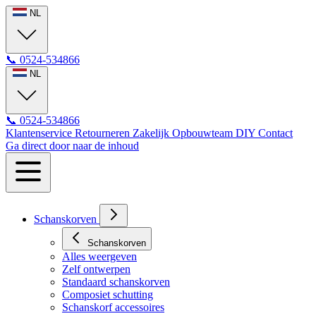
NL
📞
0524-534866
NL
📞
0524-534866
Klantenservice
Retourneren
Zakelijk
Opbouwteam
DIY
Contact
Ga direct door naar de inhoud
Schanskorven
Schanskorven
Alles weergeven
Zelf ontwerpen
Standaard schanskorven
Composiet schutting
Schanskorf accessoires