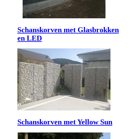
Schanskorven met Glasbrokken
en LED
Schanskorven met Yellow Sun