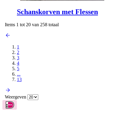
Schanskorven met Flessen
Items 1 tot 20 van 258 totaal
1
2
3
4
5
...
13
Weergeven