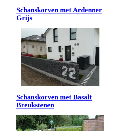
Schanskorven met Ardenner
Grijs
Schanskorven met Basalt
Breukstenen