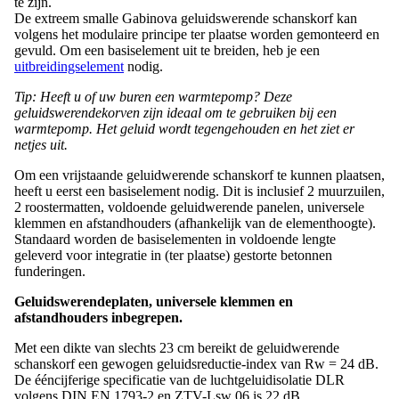
te zijn.
De extreem smalle Gabinova geluidswerende schanskorf kan
volgens het modulaire principe ter plaatse worden gemonteerd en
gevuld. Om een ​​basiselement uit te breiden, heb je een
uitbreidingselement
nodig.
Tip: Heeft u of uw buren een warmtepomp? Deze
geluidswerendekorven zijn ideaal om te gebruiken bij een
warmtepomp. Het geluid wordt tegengehouden en het ziet er
netjes uit.
Om een ​​vrijstaande geluidwerende schanskorf te kunnen plaatsen,
heeft u eerst een basiselement nodig. Dit is inclusief 2 muurzuilen,
2 roostermatten, voldoende geluidwerende panelen, universele
klemmen en afstandhouders (afhankelijk van de elementhoogte).
Standaard worden de basiselementen in voldoende lengte
geleverd voor integratie in (ter plaatse) gestorte betonnen
funderingen.
Geluidswerendeplaten, universele klemmen en
afstandhouders inbegrepen.
Met een dikte van slechts 23 cm bereikt de geluidwerende
schanskorf een gewogen geluidsreductie-index van Rw = 24 dB.
De ééncijferige specificatie van de luchtgeluidisolatie DLR
volgens DIN EN 1793-2 en ZTV-Lsw 06 is 22 dB.