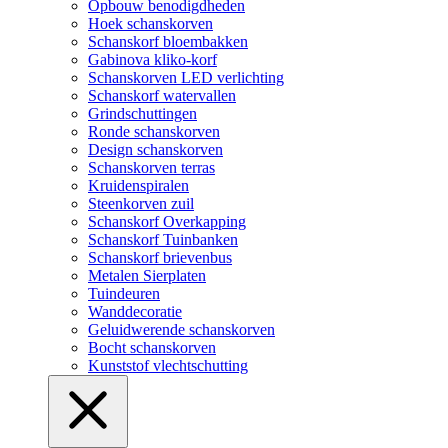
Opbouw benodigdheden
Hoek schanskorven
Schanskorf bloembakken
Gabinova kliko-korf
Schanskorven LED verlichting
Schanskorf watervallen
Grindschuttingen
Ronde schanskorven
Design schanskorven
Schanskorven terras
Kruidenspiralen
Steenkorven zuil
Schanskorf Overkapping
Schanskorf Tuinbanken
Schanskorf brievenbus
Metalen Sierplaten
Tuindeuren
Wanddecoratie
Geluidwerende schanskorven
Bocht schanskorven
Kunststof vlechtschutting