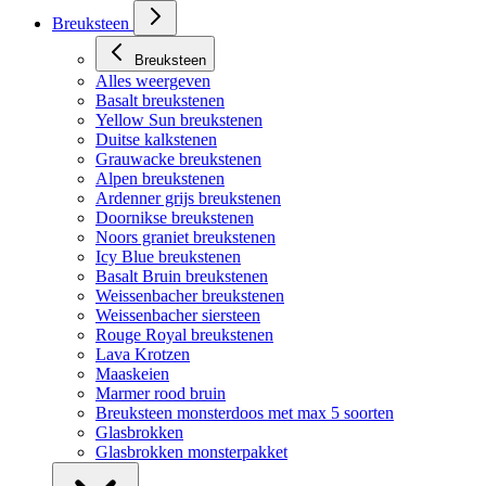
Breuksteen
Breuksteen
Alles weergeven
Basalt breukstenen
Yellow Sun breukstenen
Duitse kalkstenen
Grauwacke breukstenen
Alpen breukstenen
Ardenner grijs breukstenen
Doornikse breukstenen
Noors graniet breukstenen
Icy Blue breukstenen
Basalt Bruin breukstenen
Weissenbacher breukstenen
Weissenbacher siersteen
Rouge Royal breukstenen
Lava Krotzen
Maaskeien
Marmer rood bruin
Breuksteen monsterdoos met max 5 soorten
Glasbrokken
Glasbrokken monsterpakket