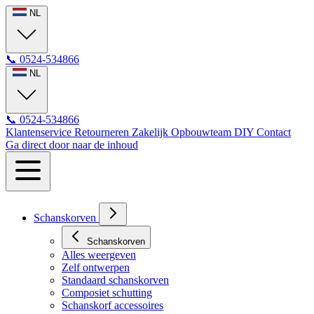
NL
📞
0524-534866
NL
📞
0524-534866
Klantenservice
Retourneren
Zakelijk
Opbouwteam
DIY
Contact
Ga direct door naar de inhoud
Schanskorven
Schanskorven
Alles weergeven
Zelf ontwerpen
Standaard schanskorven
Composiet schutting
Schanskorf accessoires