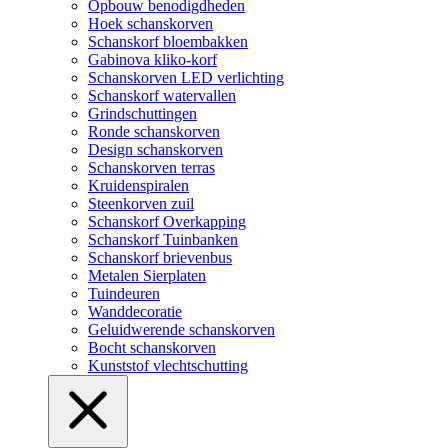
Opbouw benodigdheden
Hoek schanskorven
Schanskorf bloembakken
Gabinova kliko-korf
Schanskorven LED verlichting
Schanskorf watervallen
Grindschuttingen
Ronde schanskorven
Design schanskorven
Schanskorven terras
Kruidenspiralen
Steenkorven zuil
Schanskorf Overkapping
Schanskorf Tuinbanken
Schanskorf brievenbus
Metalen Sierplaten
Tuindeuren
Wanddecoratie
Geluidwerende schanskorven
Bocht schanskorven
Kunststof vlechtschutting