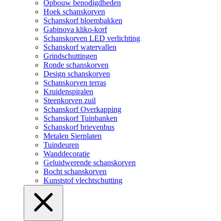
Opbouw benodigdheden
Hoek schanskorven
Schanskorf bloembakken
Gabinova kliko-korf
Schanskorven LED verlichting
Schanskorf watervallen
Grindschuttingen
Ronde schanskorven
Design schanskorven
Schanskorven terras
Kruidenspiralen
Steenkorven zuil
Schanskorf Overkapping
Schanskorf Tuinbanken
Schanskorf brievenbus
Metalen Sierplaten
Tuindeuren
Wanddecoratie
Geluidwerende schanskorven
Bocht schanskorven
Kunststof vlechtschutting