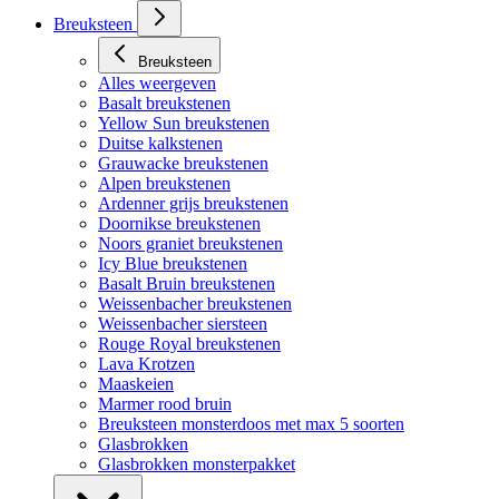
Breuksteen
Breuksteen
Alles weergeven
Basalt breukstenen
Yellow Sun breukstenen
Duitse kalkstenen
Grauwacke breukstenen
Alpen breukstenen
Ardenner grijs breukstenen
Doornikse breukstenen
Noors graniet breukstenen
Icy Blue breukstenen
Basalt Bruin breukstenen
Weissenbacher breukstenen
Weissenbacher siersteen
Rouge Royal breukstenen
Lava Krotzen
Maaskeien
Marmer rood bruin
Breuksteen monsterdoos met max 5 soorten
Glasbrokken
Glasbrokken monsterpakket