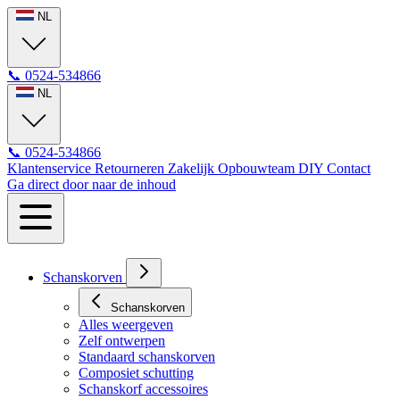
NL
📞
0524-534866
NL
📞
0524-534866
Klantenservice
Retourneren
Zakelijk
Opbouwteam
DIY
Contact
Ga direct door naar de inhoud
Schanskorven
Schanskorven
Alles weergeven
Zelf ontwerpen
Standaard schanskorven
Composiet schutting
Schanskorf accessoires